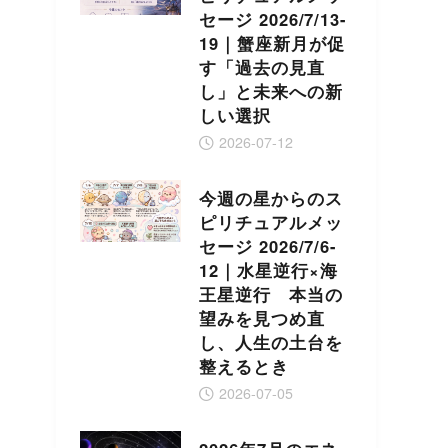
セージ 2026/7/13-
19｜蟹座新月が促
す「過去の見直
し」と未来への新
しい選択
2026-07-12
今週の星からのス
ピリチュアルメッ
セージ 2026/7/6-
12｜水星逆行×海
王星逆行 本当の
望みを見つめ直
し、人生の土台を
整えるとき
2026-07-05