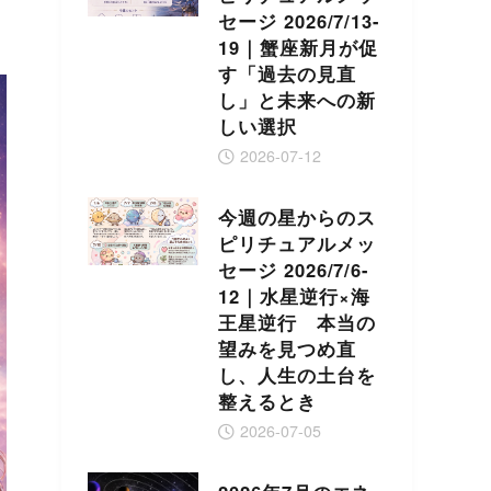
セージ 2026/7/13-
19｜蟹座新月が促
す「過去の見直
し」と未来への新
しい選択
2026-07-12
今週の星からのス
ピリチュアルメッ
セージ 2026/7/6-
12｜水星逆行×海
王星逆行 本当の
望みを見つめ直
し、人生の土台を
整えるとき
2026-07-05