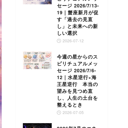
セージ 2026/7/13-
19｜蟹座新月が促
す「過去の見直
し」と未来への新
しい選択
2026-07-12
今週の星からのス
ピリチュアルメッ
セージ 2026/7/6-
12｜水星逆行×海
王星逆行 本当の
望みを見つめ直
し、人生の土台を
整えるとき
2026-07-05