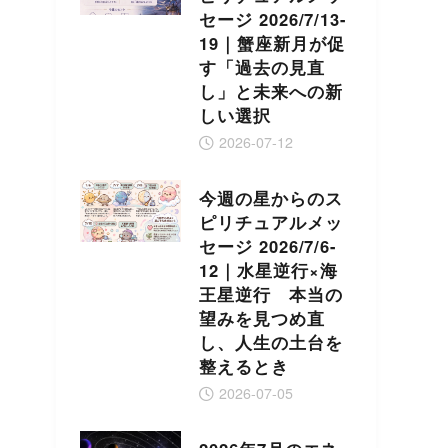
セージ 2026/7/13-
19｜蟹座新月が促
す「過去の見直
し」と未来への新
しい選択
2026-07-12
今週の星からのス
ピリチュアルメッ
セージ 2026/7/6-
12｜水星逆行×海
王星逆行 本当の
望みを見つめ直
し、人生の土台を
整えるとき
2026-07-05