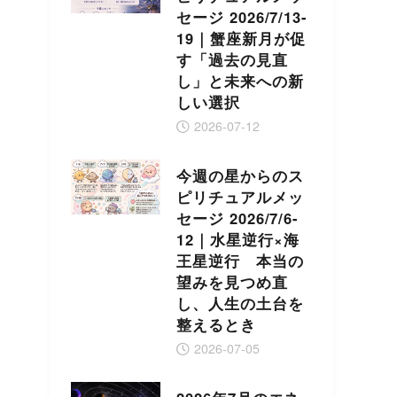
セージ 2026/7/13-
19｜蟹座新月が促
す「過去の見直
し」と未来への新
しい選択
2026-07-12
今週の星からのス
ピリチュアルメッ
セージ 2026/7/6-
12｜水星逆行×海
王星逆行 本当の
望みを見つめ直
し、人生の土台を
整えるとき
2026-07-05