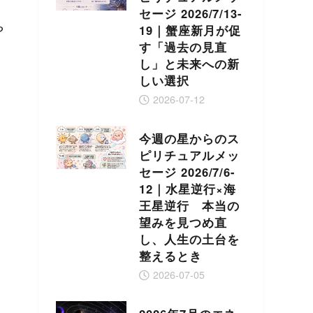
セージ 2026/7/13-
や
19｜蟹座新月が促
す「過去の見直
し」と未来への新
しい選択
2026-07-12
今週の星からのス
ピリチュアルメッ
セージ 2026/7/6-
12｜水星逆行×海
王星逆行 本当の
望みを見つめ直
し、人生の土台を
整えるとき
2026-07-05