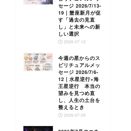
セージ 2026/7/13-
19｜蟹座新月が促
す「過去の見直
し」と未来への新
しい選択
2026-07-12
今週の星からのス
ピリチュアルメッ
セージ 2026/7/6-
12｜水星逆行×海
王星逆行 本当の
望みを見つめ直
し、人生の土台を
整えるとき
2026-07-05