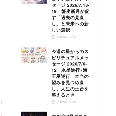
セージ 2026/7/13-
19｜蟹座新月が促
す「過去の見直
し」と未来への新
しい選択
2026-07-12
今週の星からのス
ピリチュアルメッ
セージ 2026/7/6-
12｜水星逆行×海
王星逆行 本当の
望みを見つめ直
し、人生の土台を
整えるとき
2026-07-05