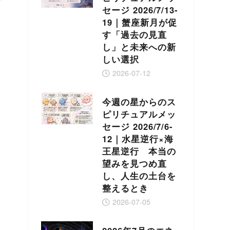
セージ 2026/7/13-
19｜蟹座新月が促
す「過去の見直
し」と未来への新
しい選択
2026-07-12
今週の星からのス
ピリチュアルメッ
セージ 2026/7/6-
12｜水星逆行×海
王星逆行 本当の
望みを見つめ直
し、人生の土台を
整えるとき
2026-07-05