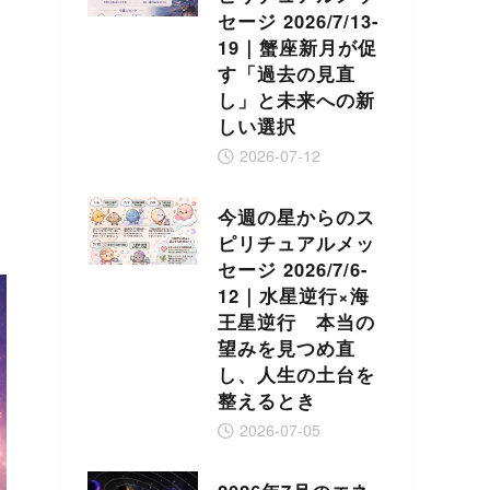
セージ 2026/7/13-
19｜蟹座新月が促
す「過去の見直
し」と未来への新
しい選択
2026-07-12
今週の星からのス
ピリチュアルメッ
セージ 2026/7/6-
12｜水星逆行×海
王星逆行 本当の
望みを見つめ直
し、人生の土台を
整えるとき
2026-07-05