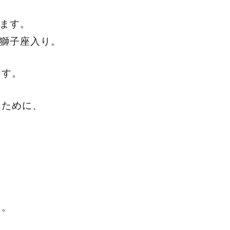
ります。
、獅子座入り。
ます。
るために、
う。