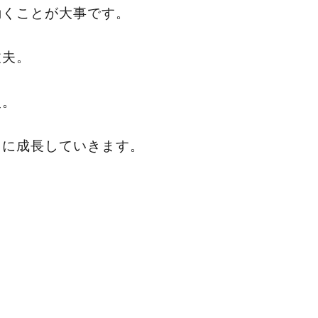
動くことが大事です。
丈夫。
火。
クに成長していきます。
。