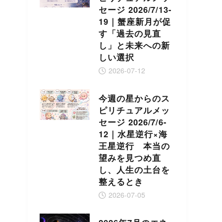
セージ 2026/7/13-
19｜蟹座新月が促
す「過去の見直
し」と未来への新
しい選択
2026-07-12
今週の星からのス
ピリチュアルメッ
セージ 2026/7/6-
12｜水星逆行×海
王星逆行 本当の
望みを見つめ直
し、人生の土台を
整えるとき
2026-07-05