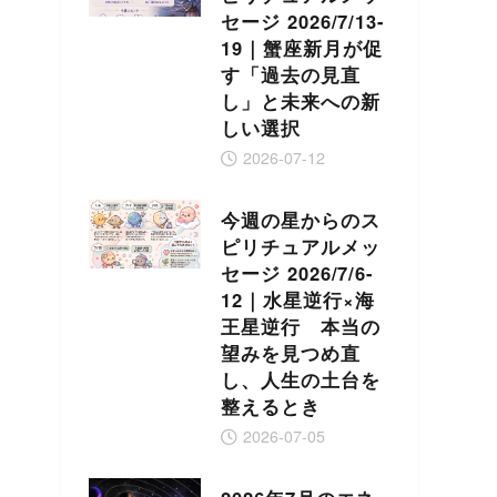
セージ 2026/7/13-
19｜蟹座新月が促
す「過去の見直
し」と未来への新
しい選択
2026-07-12
今週の星からのス
ピリチュアルメッ
セージ 2026/7/6-
12｜水星逆行×海
王星逆行 本当の
望みを見つめ直
し、人生の土台を
整えるとき
2026-07-05