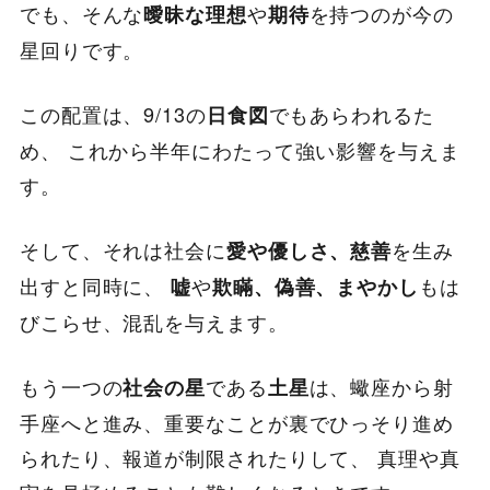
でも、そんな
や
を持つのが今の
曖昧な理想
期待
星回りです。
この配置は、9/13の
でもあらわれるた
日食図
め、 これから半年にわたって強い影響を与えま
す。
そして、それは社会に
を生み
愛や優しさ、慈善
出すと同時に、
や
もは
嘘
欺瞞、偽善、まやかし
びこらせ、混乱を与えます。
もう一つの
である
は、蠍座から射
社会の星
土星
手座へと進み、重要なことが裏でひっそり進め
られたり、報道が制限されたりして、 真理や真