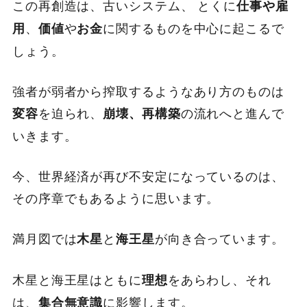
この再創造は、古いシステム、 とくに
仕事や雇
、
や
に関するものを中心に起こるで
用
価値
お金
しょう。
強者が弱者から搾取するようなあり方のものは
を迫られ、
の流れへと進んで
変容
崩壊、再構築
いきます。
今、世界経済が再び不安定になっているのは、
その序章でもあるように思います。
満月図では
と
が向き合っています。
木星
海王星
木星と海王星はともに
をあらわし、それ
理想
は、
に影響します。
集合無意識