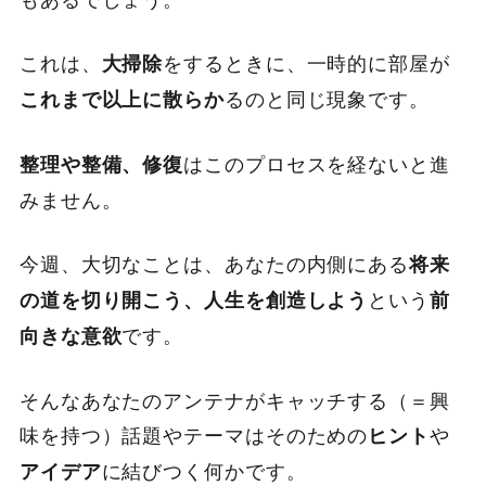
これは、
をするときに、一時的に部屋が
大掃除
るのと同じ現象です。
これまで以上に散らか
はこのプロセスを経ないと進
整理や整備、修復
みません。
今週、大切なことは、あなたの内側にある
将来
という
の道を切り開こう、人生を創造しよう
前
です。
向きな意欲
そんなあなたのアンテナがキャッチする（＝興
味を持つ）話題やテーマはそのための
や
ヒント
に結びつく何かです。
アイデア