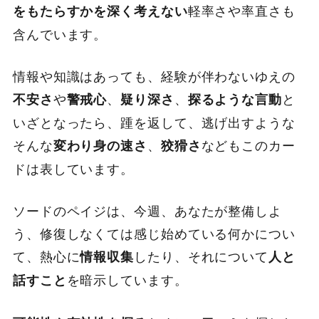
軽率さや率直さも
をもたらすかを深く考えない
含んでいます。
情報や知識はあっても、経験が伴わないゆえの
や
、
、
と
不安さ
警戒心
疑り深さ
探るような言動
いざとなったら、踵を返して、逃げ出すような
そんな
、
などもこのカー
変わり身の速さ
狡猾さ
ドは表しています。
ソードのペイジは、今週、あなたが整備しよ
う、修復しなくては感じ始めている何かについ
て、熱心に
したり、それについて
情報収集
人と
を暗示しています。
話すこと