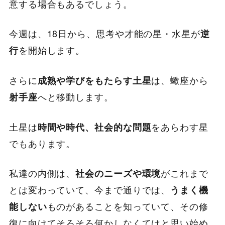
意する場合もあるでしょう。
今週は、18日から、思考や才能の星・水星が
逆
を開始します。
行
さらに
は、蠍座から
成熟や学びをもたらす土星
へと移動します。
射手座
土星は
をあらわす星
時間や時代、社会的な問題
でもあります。
私達の内側は、
がこれまで
社会のニーズや環境
とは変わっていて、今まで通りでは、
うまく機
ものがあることを知っていて、その修
能しない
復に向けてそろそろ何かしなくてはと思い始め