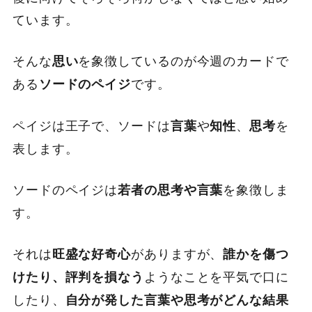
ています。
そんな
を象徴しているのが今週のカードで
思い
ある
です。
ソードのペイジ
ペイジは王子で、ソードは
や
、
を
言葉
知性
思考
表します。
ソードのペイジは
を象徴しま
若者の思考や言葉
す。
それは
がありますが、
旺盛な好奇心
誰かを傷つ
ようなことを平気で口に
けたり、評判を損なう
したり、
自分が発した言葉や思考がどんな結果