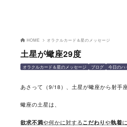
HOME
オラクルカード＆星のメッセージ
土星が蠍座29度
オラクルカード＆星のメッセージ
ブログ
今日のハ
あさって（9/18）、土星が蠍座から射手
蠍座の土星は、
や何かに対する
や
欲求不満
こだわり
執着