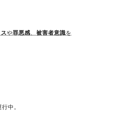
や
、
を
クス
罪悪感
被害者意識
運行中。