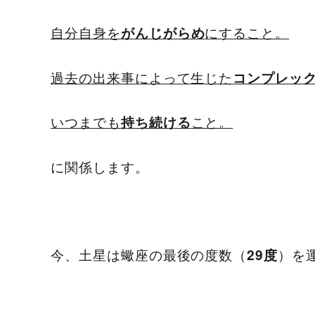
自分自身を
にすること。
がんじがらめ
過去の出来事によって生じた
コンプレッ
いつまでも
こと。
持ち続ける
に関係します。
今、土星は蠍座の最後の度数（
）を
29度