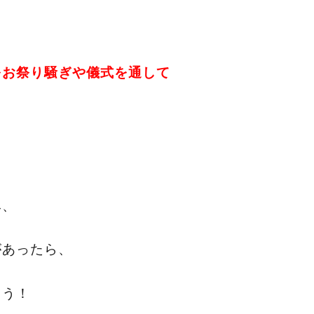
をお祭り騒ぎや儀式を通して
み、
があったら、
ょう！