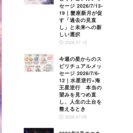
セージ 2026/7/13-
19｜蟹座新月が促
す「過去の見直
し」と未来への新
しい選択
2026-07-12
今週の星からのス
ピリチュアルメッ
セージ 2026/7/6-
12｜水星逆行×海
王星逆行 本当の
望みを見つめ直
し、人生の土台を
整えるとき
2026-07-05