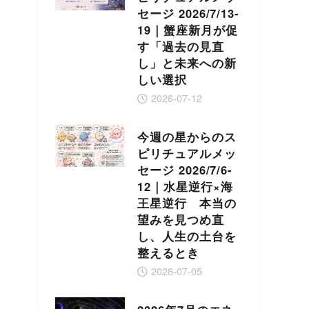
セージ 2026/7/13-
19｜蟹座新月が促
す「過去の見直
し」と未来への新
しい選択
2026-07-12
今週の星からのス
ピリチュアルメッ
セージ 2026/7/6-
12｜水星逆行×海
王星逆行 本当の
望みを見つめ直
し、人生の土台を
整えるとき
2026-07-05