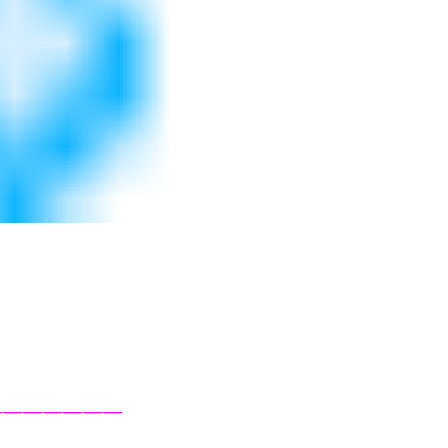
———————