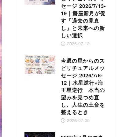
セージ 2026/7/13-
19｜蟹座新月が促
す「過去の見直
し」と未来への新
しい選択
2026-07-12
今週の星からのス
ピリチュアルメッ
セージ 2026/7/6-
12｜水星逆行×海
王星逆行 本当の
望みを見つめ直
し、人生の土台を
整えるとき
2026-07-05