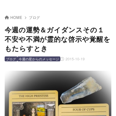
HOME
ブログ
今週の運勢＆ガイダンスその１
不安や不満が霊的な啓示や覚醒を
もたらすとき
2015-10-19
ブログ
今週の星からのメッセージ