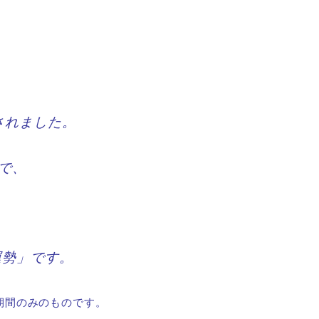
されました。
日で、
運勢
」です。
用期間のみのものです。