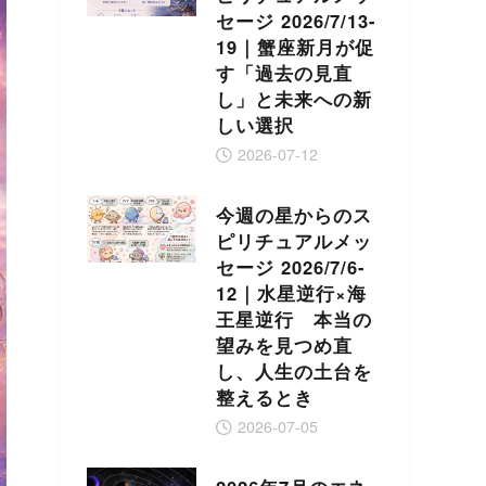
セージ 2026/7/13-
19｜蟹座新月が促
す「過去の見直
し」と未来への新
しい選択
2026-07-12
今週の星からのス
ピリチュアルメッ
セージ 2026/7/6-
12｜水星逆行×海
王星逆行 本当の
望みを見つめ直
し、人生の土台を
整えるとき
2026-07-05