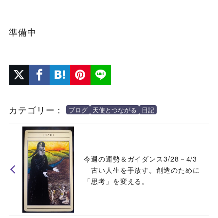
準備中
カテゴリー：
ブログ
天使とつながる
日記
今週の運勢＆ガイダンス3/28－4/3
古い人生を手放す。創造のために
「思考」を変える。