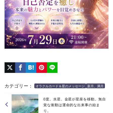
カテゴリー：
オラクルカード＆星のメッセージ
新月、満月
0度。水星、金星が星座を移動。無自
覚な衝動は運命的な出来事の始ま
り。