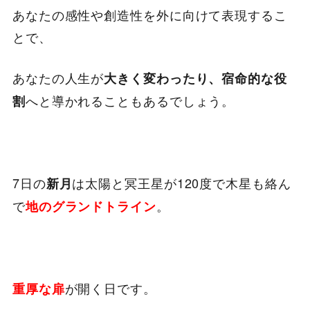
あなたの感性や創造性を外に向けて表現するこ
とで、
あなたの人生が
大きく変わったり、
宿命的な役
へと導かれることもあるでしょう。
割
7日の
は太陽と冥王星が120度で木星も絡ん
新月
で
。
地のグランドトライン
が開く日です。
重厚な扉