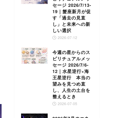
セージ 2026/7/13-
19｜蟹座新月が促
す「過去の見直
し」と未来への新
しい選択
2026-07-12
今週の星からのス
ピリチュアルメッ
セージ 2026/7/6-
12｜水星逆行×海
王星逆行 本当の
望みを見つめ直
し、人生の土台を
整えるとき
2026-07-05