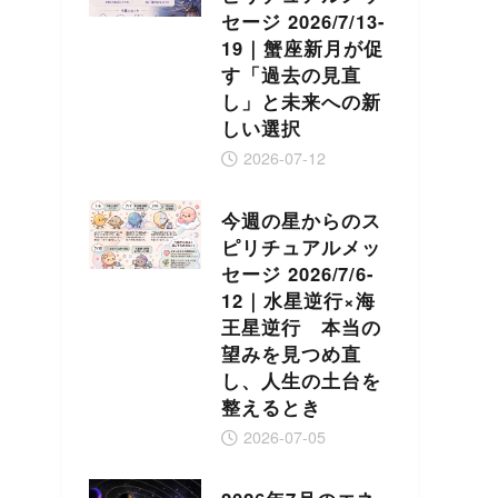
セージ 2026/7/13-
19｜蟹座新月が促
す「過去の見直
し」と未来への新
しい選択
2026-07-12
今週の星からのス
ピリチュアルメッ
セージ 2026/7/6-
12｜水星逆行×海
王星逆行 本当の
望みを見つめ直
し、人生の土台を
整えるとき
2026-07-05