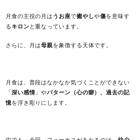
月食の主役の月は
で
や
を意味す
うお座
癒やし
傷
る
と重なっています。
キロン
さらに、月は
を象徴する天体です。
母親
月食は、普段はなかなか気づくことができない
「
」や
深い感情
パターン（心の癖）、過去の記
を浮き彫りにします。
憶
中でも、今回、フォーカスがあたるのは、
幼少