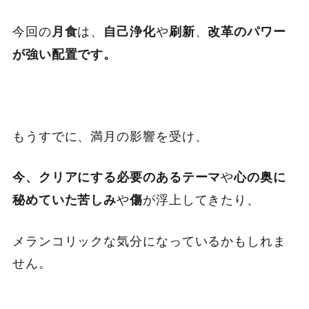
今回の
は、
や
、
月食
自己浄化
刷新
改革のパワー
が強い配置です。
もうすでに、満月の影響を受け、
や
今、クリアにする必要のあるテーマ
心の奥に
や
が浮上してきたり、
秘めていた苦しみ
傷
メランコリックな気分になっているかもしれま
せん。