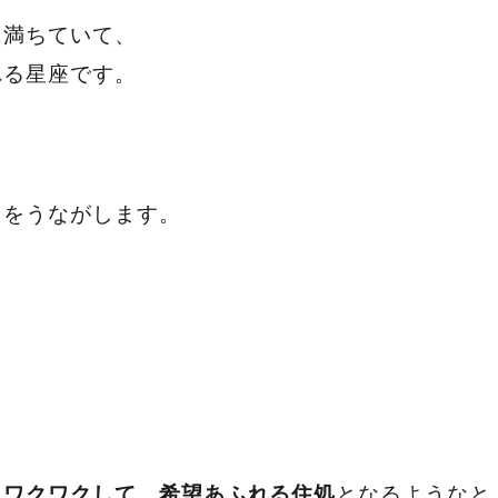
に満ちていて、
れる星座です。
とをうながします。
となるようなと
、ワクワクして、希望あふれる住処