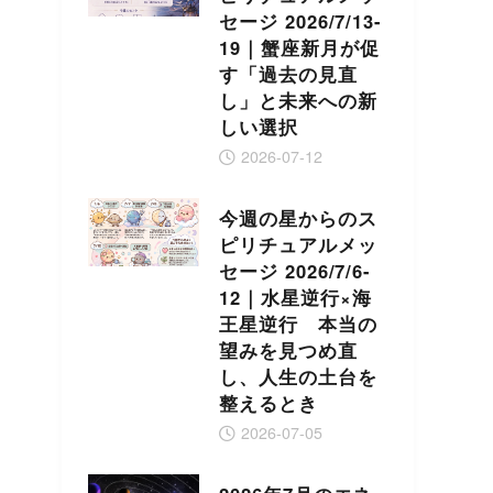
セージ 2026/7/13-
19｜蟹座新月が促
す「過去の見直
し」と未来への新
しい選択
2026-07-12
今週の星からのス
ピリチュアルメッ
セージ 2026/7/6-
12｜水星逆行×海
王星逆行 本当の
望みを見つめ直
し、人生の土台を
整えるとき
2026-07-05