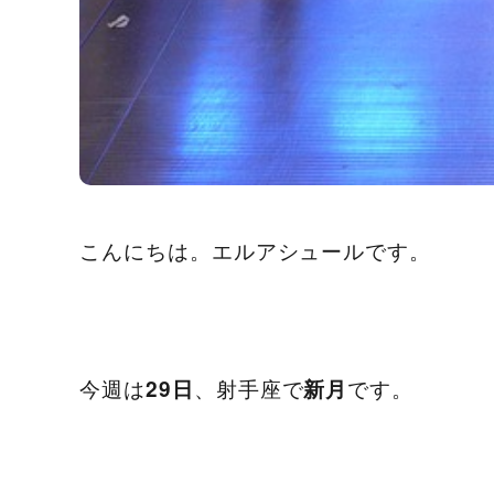
こんにちは。エルアシュールです。
今週は
、射手座で
です。
29日
新月