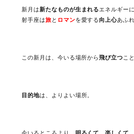
新月は
エネルギー
新たなものが生まれる
射手座は
と
を愛する
あふ
旅
ロマン
向上心
この新月は、今いる場所から
こ
飛び立つ
は、よりよい場所。
目的地
今いるところより、
明るくて、楽しくて