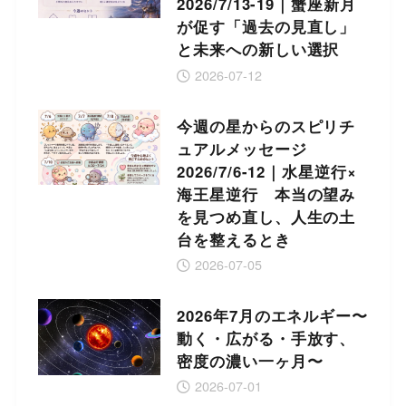
2026/7/13-19｜蟹座新月
が促す「過去の見直し」
と未来への新しい選択
2026-07-12
今週の星からのスピリチ
ュアルメッセージ
2026/7/6-12｜水星逆行×
海王星逆行 本当の望み
を見つめ直し、人生の土
台を整えるとき
2026-07-05
2026年7月のエネルギー〜
動く・広がる・手放す、
密度の濃い一ヶ月〜
2026-07-01