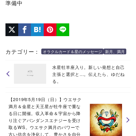
準備中
カテゴリー：
オラクルカード＆星のメッセージ
新月、満月
水星牡羊座入り。新しい発想と自己
主張と選択と…。伝えたら、ゆだね
る。
【2019年5月19日（日）】ウエサク
満月＆金星と天王星が牡牛座で重な
る日に開催。収入革命＆宇宙から降
り注ぐアバンダンスエナジーを受け
取るWS。ウエサク満月のパワーで
古い信念を浄化して、豊かさを自分