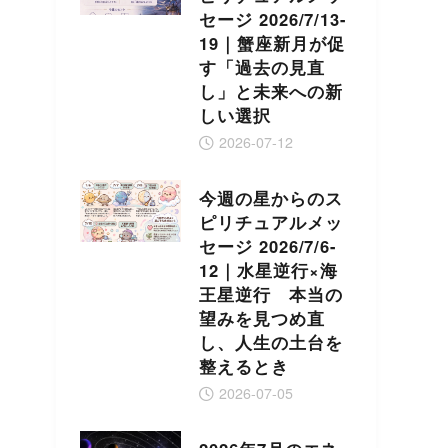
セージ 2026/7/13-
19｜蟹座新月が促
す「過去の見直
し」と未来への新
しい選択
2026-07-12
今週の星からのス
ピリチュアルメッ
セージ 2026/7/6-
12｜水星逆行×海
王星逆行 本当の
望みを見つめ直
し、人生の土台を
整えるとき
2026-07-05