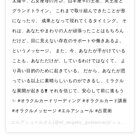
太陽🌞、乙女座♍️の月🌙、山羊座♑️の土星、冥王星と
グランドトライン。 これまで取り組んできたことが形
になったり、 成果となって現れてくるタイミング。 そ
れは、あなたやまわりの人が頑張ったことはもちろん
だけど、目に見えない存在のサポートや働きあるよ。
というメッセージ。 また、今、あなたが手がけている
ことも、あなただけが、しているわけではなくて、 よ
り高い目的のために起きている。 だから、あなたが思
っている以上に素晴らしいものができるし、ミラクル
な展開が起きる❣️ それを信じて、安心して前に進もう
✨ #オラクルカードリーディング #オラクルカード講座
#オラクルメッセージ #エルアシュール #占星術
エルアシュール
さん(@el_angelic_guidance)がシェアした投稿 –