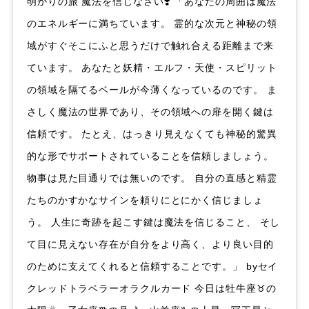
明かりの旅 魔法を信じなさい❣️ 「あなたの周囲は魔法
のエネルギーに満ちています。 霊的な次元と神秘の領
域がすぐそこにふと思うだけで触れ合える距離まで来
ています。 あなたと妖精・エルフ・天使・スピリット
の領域を隔てるベールが今薄くなっているのです。 ま
さしく魔法の世界であり、その領域への扉を開く鍵は
信頼です。 たとえ、はっきり見えなくても神秘的驚異
的な形でサポートされていることを信頼しましょう。
物事は見た目通りでは無いのです。 自分の直感と精霊
たちのかすかなサインを頼りにとにかく信じましょ
う。 人生に奇跡を起こす鍵は魔法を信じること、 そし
て目に見えない存在が自分をより高く、より良い目的
のために支えてくれると信頼することです。」 byセイ
クレッドトラベラーオラクルカード 今日は牡牛座♉️の