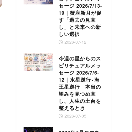
セージ 2026/7/13-
19｜蟹座新月が促
す「過去の見直
し」と未来への新
しい選択
2026-07-12
今週の星からのス
ピリチュアルメッ
セージ 2026/7/6-
12｜水星逆行×海
王星逆行 本当の
望みを見つめ直
し、人生の土台を
整えるとき
2026-07-05