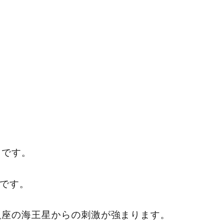
。
」
ドです。
ジです。
魚座の海王星からの刺激が強まります。