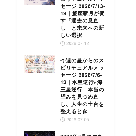
セージ 2026/7/13-
19｜蟹座新月が促
す「過去の見直
し」と未来への新
しい選択
2026-07-12
今週の星からのス
ピリチュアルメッ
セージ 2026/7/6-
12｜水星逆行×海
王星逆行 本当の
望みを見つめ直
し、人生の土台を
整えるとき
2026-07-05