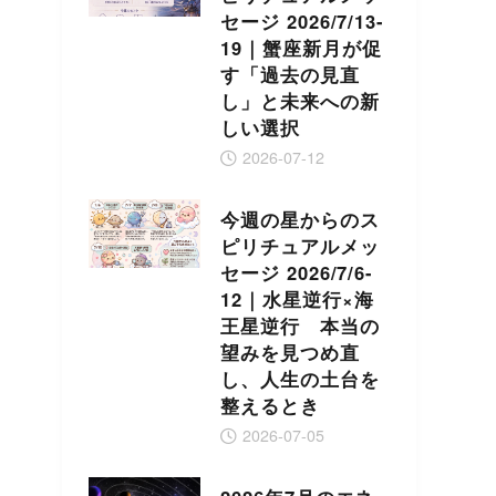
セージ 2026/7/13-
19｜蟹座新月が促
す「過去の見直
し」と未来への新
しい選択
2026-07-12
今週の星からのス
ピリチュアルメッ
セージ 2026/7/6-
12｜水星逆行×海
王星逆行 本当の
望みを見つめ直
し、人生の土台を
整えるとき
2026-07-05