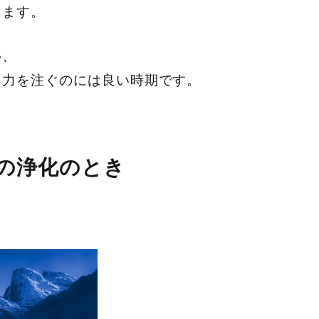
ります。
め、
に力を注ぐのには良い時期です。
後の浄化のとき