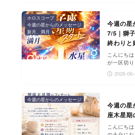
ホロスコープ
今週の星か
今週の星からのメッセージ
新月、満月
7/5｜
終わりと
こんにちは
が一区切り
2026-06-
今週の星からのメッセージ
今週の星か
座木星期
こんにちは
の土台にな