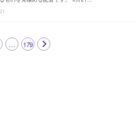
21
…
179