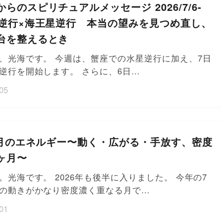
らのスピリチュアルメッセージ 2026/7/6-
星逆行×海王星逆行 本当の望みを見つめ直し、
台を整えるとき
、光海です。 今週は、蟹座での水星逆行に加え、7日
逆行を開始します。 さらに、6日…
05
年7月のエネルギー〜動く・広がる・手放す、密度
ヶ月〜
。光海です。 2026年も後半に入りました。 今年の7
の動きがかなり密度濃く重なる月で…
01