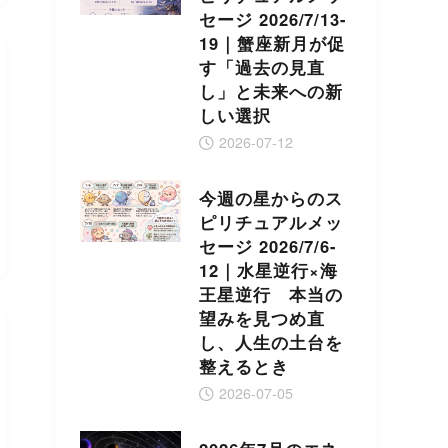
セージ 2026/7/13-
19｜蟹座新月が促
す「過去の見直
し」と未来への新
しい選択
2026-07-12
今週の星からのス
ピリチュアルメッ
セージ 2026/7/6-
12｜水星逆行×海
王星逆行 本当の
望みを見つめ直
し、人生の土台を
整えるとき
2026-07-05