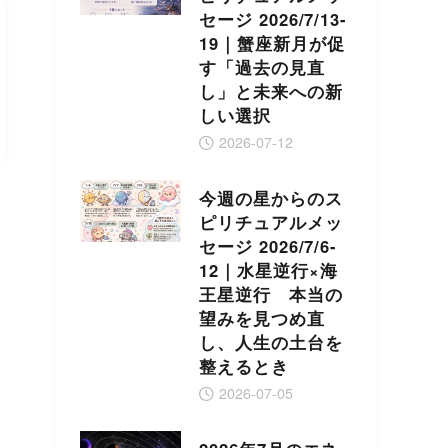
セージ 2026/7/13-
19｜蟹座新月が促
す「過去の見直
し」と未来への新
しい選択
2026-07-12
今週の星からのス
ピリチュアルメッ
セージ 2026/7/6-
12｜水星逆行×海
王星逆行 本当の
望みを見つめ直
し、人生の土台を
整えるとき
2026-07-05