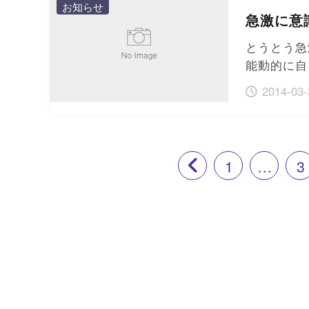
お知らせ
急激に意
とうとう急
能動的に自
2014-03-
1
…
3