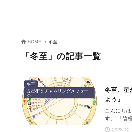
HOME
冬至
「冬至」の記事一覧
冬至
冬至、星
占星術＆チャネリングメッセー
ジ
よう」
こんにちは
す。 「陰
2023-12-