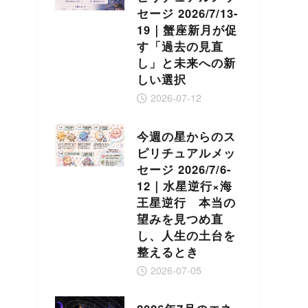
セージ 2026/7/13-
19｜蟹座新月が促
す「過去の見直
し」と未来への新
しい選択
2026-07-12
今週の星からのス
ピリチュアルメッ
セージ 2026/7/6-
12｜水星逆行×海
王星逆行 本当の
望みを見つめ直
し、人生の土台を
整えるとき
2026-07-05