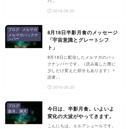
バ…
2016-08-20
ブログ
メルマガ
8月18日半影月食のメッセージ
メルマガバックナ
ンバー
「宇宙意識とグレートシフ
ト」
8月18日に配信したメルマガのバッ
クナンバーです。（読み返した際に
少しだけ変えた部分もあります）＊
読者…
2016-08-20
ブログ
今日は、半影月食。いよいよ
新月、満月
変化の大波がやってきます。
こんにちは。エルアシュールです。