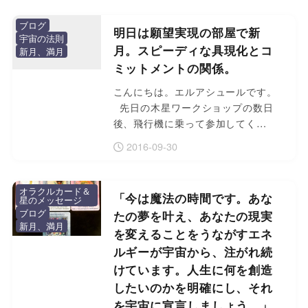
ブログ
明日は願望実現の部屋で新
宇宙の法則
月。スピーディな具現化とコ
新月、満月
ミットメントの関係。
こんにちは。エルアシュールです。
先日の木星ワークショップの数日
後、飛行機に乗って参加してく…
2016-09-30
オラクルカード＆
「今は魔法の時間です。あな
星のメッセージ
ブログ
たの夢を叶え、あなたの現実
新月、満月
を変えることをうながすエネ
ルギーが宇宙から、注がれ続
けています。人生に何を創造
したいのかを明確にし、それ
を宇宙に宣言しましょう。」