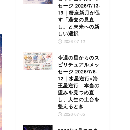
セージ 2026/7/13-
19｜蟹座新月が促
す「過去の見直
し」と未来への新
しい選択
2026-07-12
今週の星からのス
ピリチュアルメッ
セージ 2026/7/6-
12｜水星逆行×海
王星逆行 本当の
望みを見つめ直
し、人生の土台を
整えるとき
2026-07-05