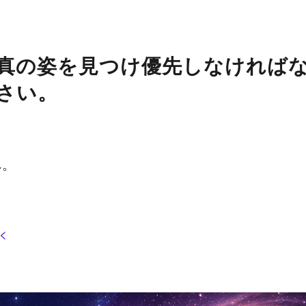
真の姿を見つけ優先しなければ
さい。
へ。
<