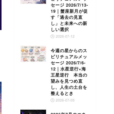
セージ 2026/7/13-
19｜蟹座新月が促
す「過去の見直
し」と未来への新
しい選択
2026-07-12
今週の星からのス
ピリチュアルメッ
セージ 2026/7/6-
12｜水星逆行×海
王星逆行 本当の
望みを見つめ直
し、人生の土台を
整えるとき
2026-07-05