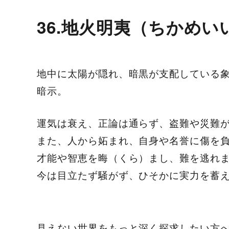
36.地火明夷（ちかめい
地中に太陽が隠れ、暗黒が支配している
暗示。
運気は衰え、正論は通らず、盗難や災難
また、人から妬まれ、自身や名誉に傷を
才能や智恵を晦（くら）まし、難を逃れ
今は目立たず騒がず、ひそかに実力を蓄
見えない世界をもっと深く探求したい方