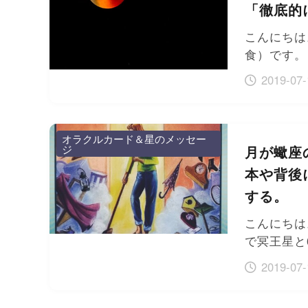
「徹底的
こんにちは
食）です。
2019-07-
オラクルカード＆星のメッセー
ジ
月が蠍座
本や背後
する。
こんにちは
で冥王星と
2019-07-