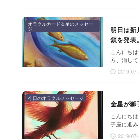
オラクルカード＆星のメッセー
ジ
明日は新
鎖を発表
こんにちは
方、消して
2019-07-
今日のオラクルメッセージ
金星が獅
こんにちは
子座に進み
2019-07-