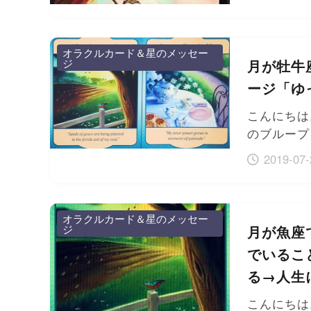
オラクルカード＆星のメッセー
ジ
月が牡牛
ージ「ゆ
こんにちは
のブループ
2019-07-
オラクルカード＆星のメッセー
ジ
月が魚座
でいるこ
る→人生
こんにちは