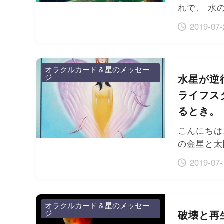
れで、 水
2019-07-
オラクルカード＆星のメッセー
ジ
水星が逆
ライフス
るとき。
こんにちは
の金星と太
2019-07-
オラクルカード＆星のメッセー
ジ
破壊と再