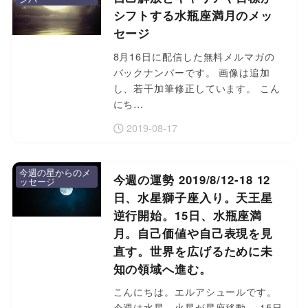
シフトする水瓶座満月のメッ
セージ
8月16日に配信した無料メルマガの
バックナンバーです。 画像は追加
し、若干加筆修正しています。 こん
にち…
2019-08-17
今週の星からのメ
今週の運勢 2019/8/12-18 12
ッセージ
日、水星獅子座入り。天王星
逆行開始。15日、水瓶座満
月。自己価値や自己表現を見
直す。世界を広げるために未
知の領域へ進む。
こんにちは。エルアシュールです。
今週は水星、火星が星座移動、 15日