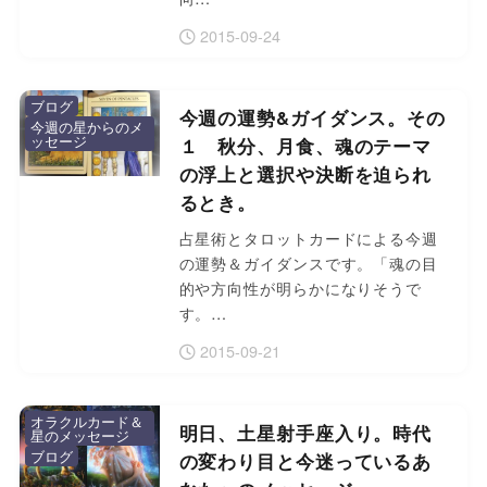
2015-09-24
ブログ
今週の運勢&ガイダンス。その
今週の星からのメ
ッセージ
１ 秋分、月食、魂のテーマ
の浮上と選択や決断を迫られ
るとき。
占星術とタロットカードによる今週
の運勢＆ガイダンスです。「魂の目
的や方向性が明らかになりそうで
す。…
2015-09-21
オラクルカード＆
明日、土星射手座入り。時代
星のメッセージ
ブログ
の変わり目と今迷っているあ