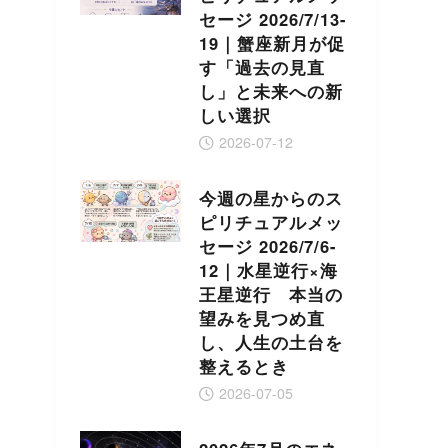
セージ 2026/7/13-
19｜蟹座新月が促
す「過去の見直
し」と未来への新
しい選択
2026-07-12
今週の星からのス
ピリチュアルメッ
セージ 2026/7/6-
12｜水星逆行×海
王星逆行 本当の
望みを見つめ直
し、人生の土台を
整えるとき
2026-07-05