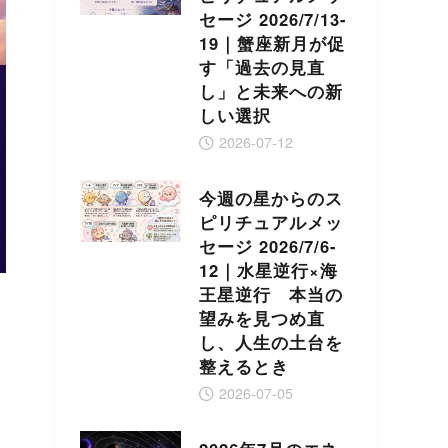
セージ 2026/7/13-
19｜蟹座新月が促
す「過去の見直
し」と未来への新
しい選択
2026-07-12
今週の星からのス
ピリチュアルメッ
セージ 2026/7/6-
12｜水星逆行×海
王星逆行 本当の
望みを見つめ直
し、人生の土台を
整えるとき
2026-07-05