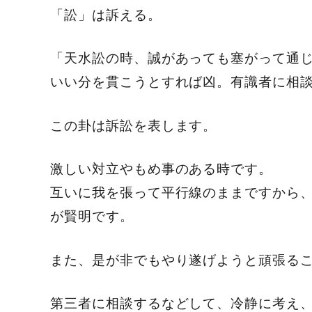
「訟」は訴える。
「天水訟の時、誠があっても塞がって通
いい分を貫こうとすれば凶。有識者に相
この卦は訴訟を表します。
激しい対立やもめ事のある時です。
互いに我を張って平行線のままですから
が賢明です。
また、是が非でもやり遂げようと頑張る
第三者に相談するなどして、冷静に考え