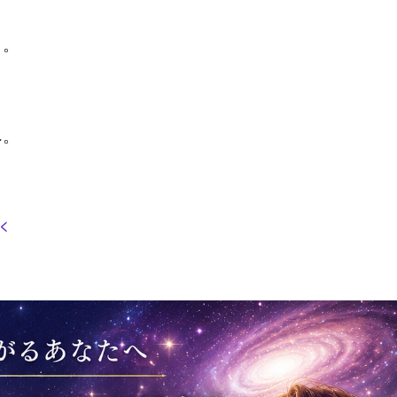
う。
へ。
<