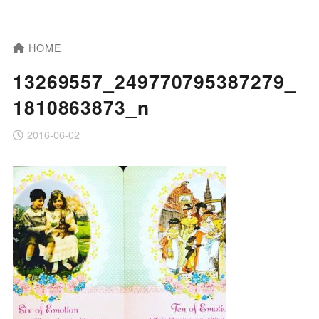
HOME
13269557_249770795387279_
1810863873_n
2016-06-02