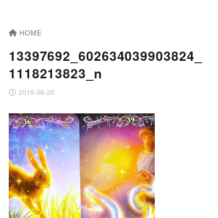
HOME
13397692_602634039903824_
1118213823_n
2016-06-20