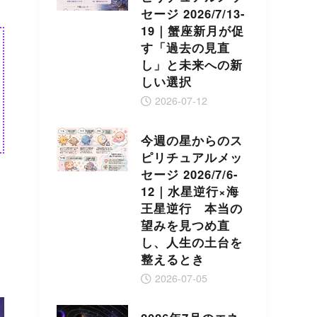
セージ 2026/7/13-
19｜蟹座新月が促
す「過去の見直
し」と未来への新
しい選択
2026-07-12
今週の星からのス
ピリチュアルメッ
セージ 2026/7/6-
12｜水星逆行×海
王星逆行 本当の
望みを見つめ直
し、人生の土台を
整えるとき
2026-07-05