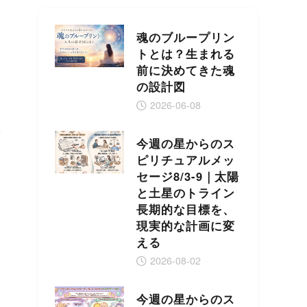
魂のブループリン
トとは？生まれる
前に決めてきた魂
の設計図
2026-06-08
で
今週の星からのス
ピリチュアルメッ
セージ8/3-9｜太陽
と土星のトライン
長期的な目標を、
現実的な計画に変
える
2026-08-02
今週の星からのス