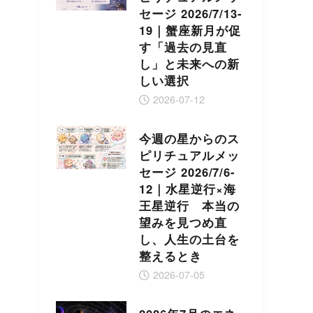
セージ 2026/7/13-
19｜蟹座新月が促
す「過去の見直
し」と未来への新
しい選択
2026-07-12
今週の星からのス
ピリチュアルメッ
セージ 2026/7/6-
12｜水星逆行×海
王星逆行 本当の
望みを見つめ直
し、人生の土台を
整えるとき
2026-07-05