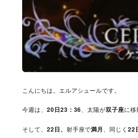
こんにちは。エルアシュールです。
今週は、
、太陽が
に移
20日23：36
双子座
そして、
射手座で
、同じく
22日、
満月
22