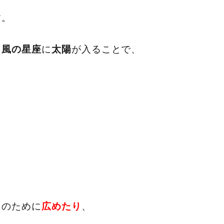
す。
た
に
が入ることで、
風の星座
太陽
そのために
、
広めたり
。