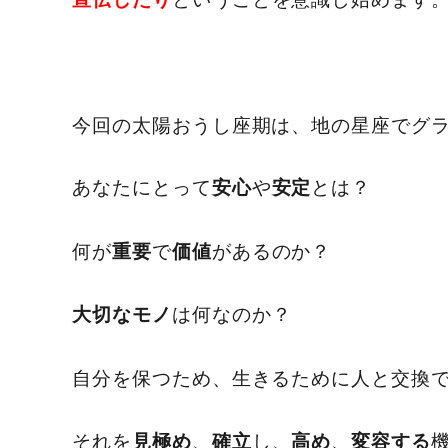
今回の太陽おうし座期は、地の星座でグ
あなたにとって
や
とは？
安心
安定
何が
で
があるのか？
重要
価値
は何なのか？
大切なモノ
自分を保つため、生きるために人と交換
それを
、
し、
、
見極め
確立
高め
変容する