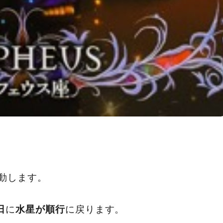
動します。
に
に戻ります。
日
水星が順行