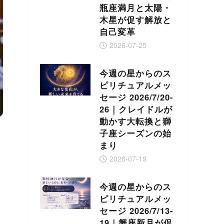
瓶座満月と太陽・
木星が促す解放と
自己変革
2026-07-25
今週の星からのス
ピリチュアルメッ
セージ 2026/7/20-
26｜クレイドルが
動かす大転換と獅
子座シーズンの始
まり
2026-07-19
今週の星からのス
ピリチュアルメッ
セージ 2026/7/13-
19｜蟹座新月が促