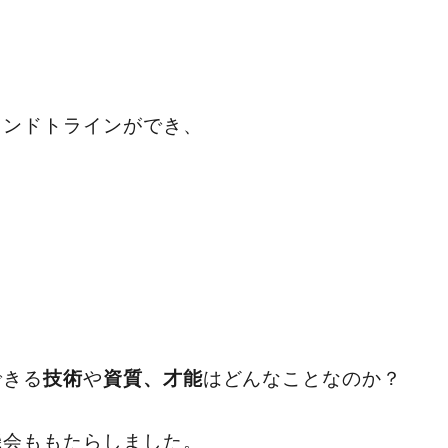
ランドトラインができ、
できる
や
はどんなことなのか？
技術
資質、才能
機会ももたらしました。