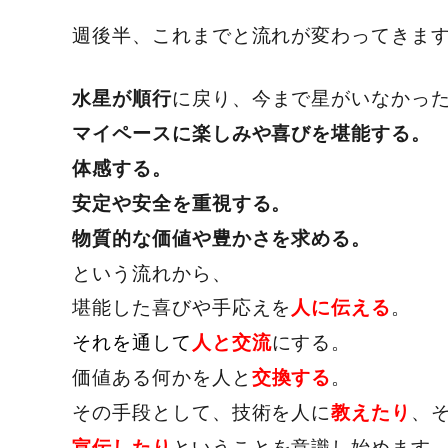
週後半、これまでと流れが変わってきま
に戻り、今まで星がいなかっ
水星が順行
マイペースに楽しみや喜びを堪能する。
体感する。
安定や安全を重視する。
物質的な価値や豊かさを求める。
という流れから、
堪能した喜びや手応えを
。
人に伝える
それを通して
にする。
人と交流
価値ある何かを人と
。
交換する
その手段として、技術を人に
、
教えたり
ということを意識し始めます
宣伝したり