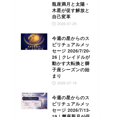
瓶座満月と太陽・
木星が促す解放と
自己変革
2026-07-25
今週の星からのス
ピリチュアルメッ
セージ 2026/7/20-
26｜クレイドルが
動かす大転換と獅
子座シーズンの始
まり
2026-07-19
今週の星からのス
ピリチュアルメッ
セージ 2026/7/13-
19｜蟹座新月が促