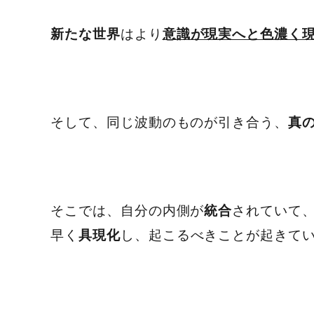
はより
新たな世界
意識が現実へと色濃く
そして、同じ波動のものが引き合う、
真
そこでは、自分の内側が
されていて
統合
早く
し、起こるべきことが起きて
具現化